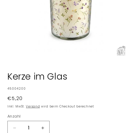
Medien
1
in
Kerze im Glas
Modal
öffnen
SKU:
45004200
Normaler
€5,20
Preis
Inkl. MwSt.
Versand
wird beim Checkout berechnet
Anzahl
Verringere
Erhöhe