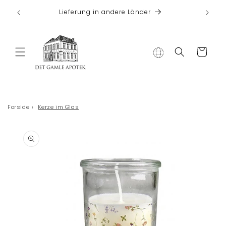
Direkt zum
 bei
Lieferung in andere Länder
Inhalt
Warenkorb
Forside
›
Kerze im Glas
duktinformationen
ingen