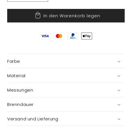
die
die
Menge
Menge
In den Warenkorb legen
für
für
Kerze
Kerze
im
im
Glas
Glas
Farbe
Material
Messungen
Brenndauer
Versand und Lieferung