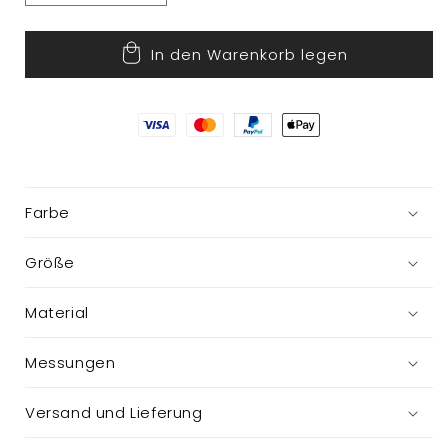
die
die
Menge
Menge
In den Warenkorb legen
für
für
Kerzenhalter
Kerzenhalter
Farbe
Größe
Material
Messungen
Versand und Lieferung