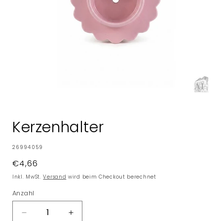
Medien
1
in
Kerzenhalter
Modal
öffnen
SKU:
26994059
Normaler
€4,66
Preis
Inkl. MwSt.
Versand
wird beim Checkout berechnet
Anzahl
Verringere
Erhöhe