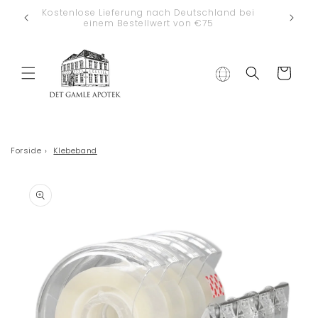
Direkt zum
Kostenlose Lieferung nach Deutschland bei
Inhalt
einem Bestellwert von €75
Warenkorb
Forside
›
Klebeband
duktinformationen
ingen