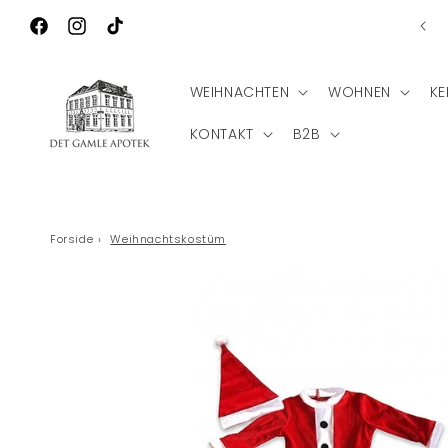
Direkt zum
Kos
Inhalt
Facebook
Instagram
TikTok
WEIHNACHTEN
WOHNEN
KE
KONTAKT
B2B
Forside
›
Weihnachtskostüm
Zu
Produktinformationen
springen