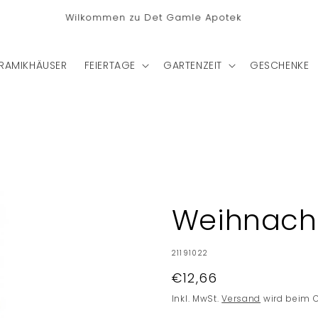
tenlose Lieferung nach Deutschland bei einem Bestellwert
von €75
RAMIKHÄUSER
FEIERTAGE
GARTENZEIT
GESCHENKE
Weihnach
SKU:
21191022
Normaler
€12,66
Preis
Inkl. MwSt.
Versand
wird beim 