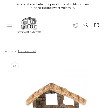
Direkt zum
Kostenlose Lieferung nach Deutschland bei
Inhalt
einem Bestellwert von €75
Warenkorb
Forside
›
Krippenspiel
duktinformationen
ingen