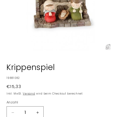
Medien
1
in
Krippenspiel
Modal
öffnen
SKU:
19881082
Normaler
€15,33
Preis
Inkl. MwSt.
Versand
wird beim Checkout berechnet
Anzahl
Verringere
Erhöhe