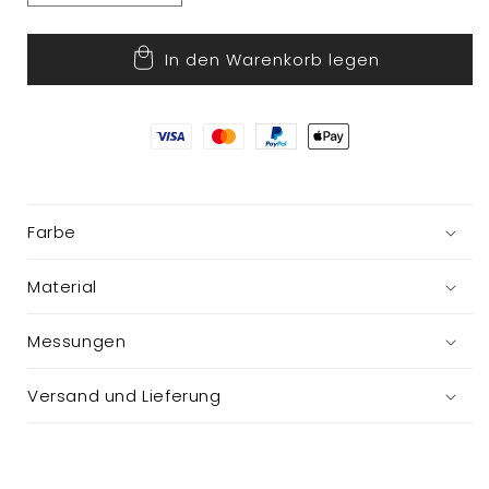
die
die
Menge
Menge
In den Warenkorb legen
für
für
Krippenspiel
Krippenspiel
Farbe
Material
Messungen
Versand und Lieferung