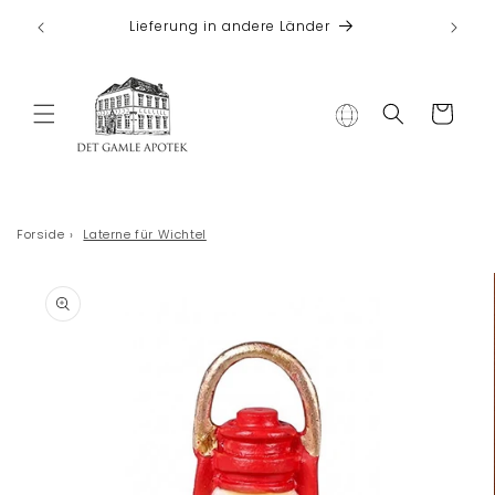
Direkt zum
 bei
Lieferung in andere Länder
Inhalt
Warenkorb
Forside
›
Laterne für Wichtel
duktinformationen
ingen