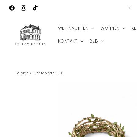
Direkt zum
Ko
Wilkommen zu Det Gamle Apotek
Inhalt
Facebook
Instagram
TikTok
WEIHNACHTEN
WOHNEN
KE
KONTAKT
B2B
Forside
›
Lichterkette LED
Zu
Produktinformationen
springen