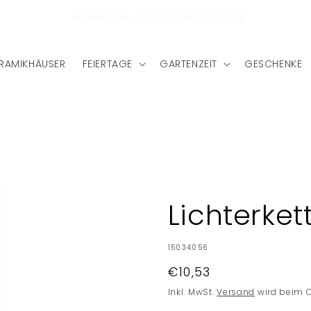
stenlose Lieferung nach Deutschland bei einem Bestellwert
von €75
RAMIKHÄUSER
FEIERTAGE
GARTENZEIT
GESCHENKE
Lichterket
SKU:
15034056
Normaler
€10,53
Preis
Inkl. MwSt.
Versand
wird beim 