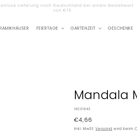
stenlose Lieferung nach Deutschland bei einem Bestellwert
von €75
RAMIKHÄUSER
FEIERTAGE
GARTENZEIT
GESCHENKE
Mandala 
SKU:
16001643
Normaler
€4,66
Preis
Inkl. MwSt.
Versand
wird beim 