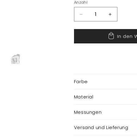
Anzahl
Verringere
Erhöhe
die
die
Menge
Menge
In den 
für
für
Mandala
Mandala
Malbuch
Malbuch
Farbe
Material
Messungen
Versand und Lieferung