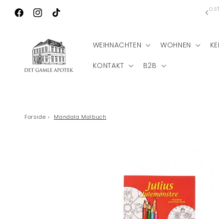
Direkt zum
Ko
Wilkommen zu Det Gamle Apotek
Inhalt
Facebook
Instagram
TikTok
WEIHNACHTEN
WOHNEN
KE
KONTAKT
B2B
Forside
›
Mandala Malbuch
Zu
Produktinformationen
springen