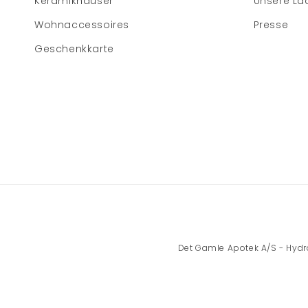
Keramikhäuser
Unsere Lä
Wohnaccessoires
Presse
Geschenkkarte
Det Gamle Apotek A/S - Hydrov