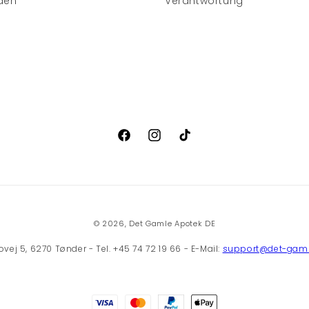
den
Verantwortung
Facebook
Instagram
TikTok
© 2026,
Det Gamle Apotek DE
ej 5, 6270 Tønder - Tel. +45 74 72 19 66 - E-Mail:
support@det-gaml