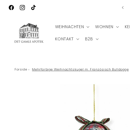
Direkt zum
Ko
Inhalt
Facebook
Instagram
TikTok
WEIHNACHTEN
WOHNEN
KE
KONTAKT
B2B
Forside
›
Mehrfarbige Weihnachtskugel m. Französisch Bulldogge
Zu
Produktinformationen
springen