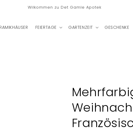
stenlose Lieferung nach Deutschland bei einem Bestellwert
von €75
RAMIKHÄUSER
FEIERTAGE
GARTENZEIT
GESCHENKE
Mehrfarbi
Weihnacht
Französis