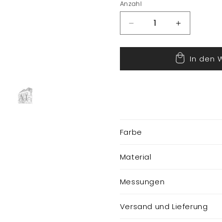
Anzahl
Verringere
Erhöhe
die
die
Menge
Menge
In den 
für
für
Morgenstern
Morgenste
mit
mit
Schädel
Schädel
Farbe
Material
Messungen
Versand und Lieferung