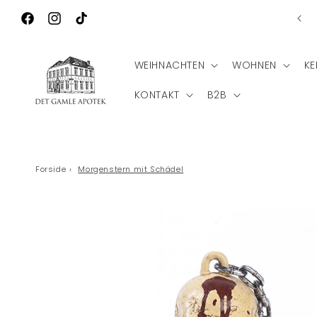
Direkt zum
Wilkommen zu Det Gamle Apotek
Inhalt
Facebook
Instagram
TikTok
WEIHNACHTEN
WOHNEN
KE
KONTAKT
B2B
Forside
›
Morgenstern mit Schädel
Zu
Produktinformationen
springen