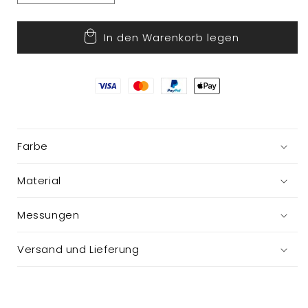
die
die
Menge
Menge
In den Warenkorb legen
für
für
Nussknacker
Nussknacker
Farbe
Material
Messungen
Versand und Lieferung