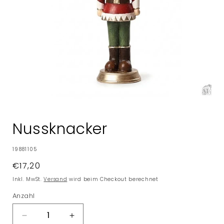
Medien
1
in
Nussknacker
Modal
öffnen
SKU:
19881105
Normaler
€17,20
Preis
Inkl. MwSt.
Versand
wird beim Checkout berechnet
Anzahl
Verringere
Erhöhe