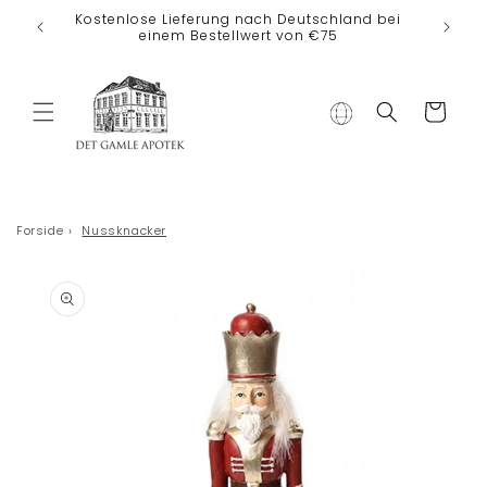
Direkt zum
Kostenlose Lieferung nach Deutschland bei
Inhalt
einem Bestellwert von €75
Warenkorb
Forside
›
Nussknacker
duktinformationen
ingen