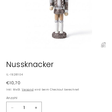
Medien
1
in
Nussknacker
Modal
öffnen
SKU:
IL-19281104
Normaler
€10,70
Preis
Inkl. MwSt.
Versand
wird beim Checkout berechnet
Anzahl
Verringere
Erhöhe