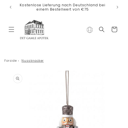
Direkt zum
Kostenlose Lieferung nach Deutschland bei
Inhalt
einem Bestellwert von €75
Warenkorb
Forside
›
Nussknacker
duktinformationen
ingen