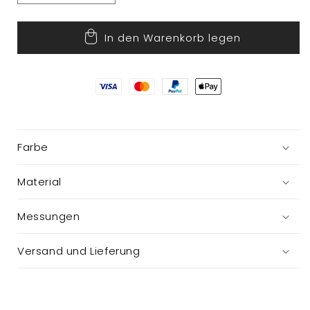
die
die
Menge
Menge
In den Warenkorb legen
für
für
Nussknacker
Nussknacker
Farbe
Material
Messungen
Versand und Lieferung