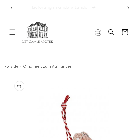
Direkt zum
Koste
Wilkommen zu Det Gamle Apotek
Inhalt
Warenkorb
Forside
›
Ornament zum Aufhängen
duktinformationen
ingen