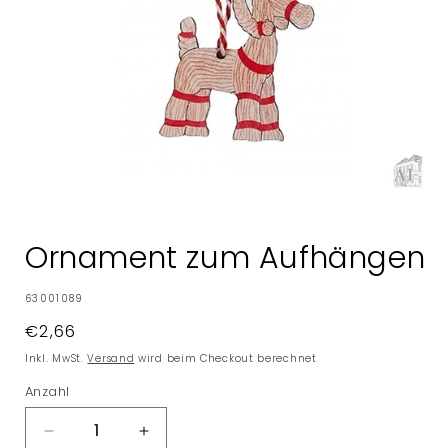
Medien
1
in
Ornament zum Aufhängen
Modal
öffnen
SKU:
63001089
Normaler
€2,66
Preis
Inkl. MwSt.
Versand
wird beim Checkout berechnet
Anzahl
Verringere
Erhöhe