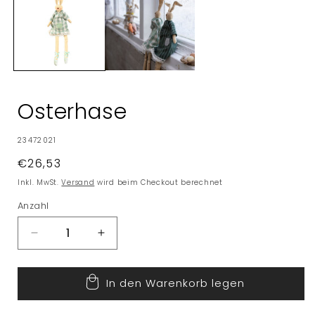
Osterhase
SKU:
23472021
Normaler
€26,53
Preis
Inkl. MwSt.
Versand
wird beim Checkout berechnet
Anzahl
Verringere
Erhöhe
die
die
Menge
Menge
In den Warenkorb legen
für
für
Osterhase
Osterhase