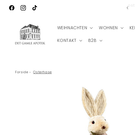
Direkt zum
Ko
Wilkommen zu Det Gamle Apotek
Inhalt
Facebook
Instagram
TikTok
WEIHNACHTEN
WOHNEN
KE
KONTAKT
B2B
Forside
›
Osterhase
Zu
Produktinformationen
springen