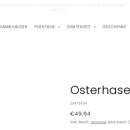
stenlose Lieferung nach Deutschland bei einem Bestellwert
von €75
RAMIKHÄUSER
FEIERTAGE
GARTENZEIT
GESCHENKE
Osterhas
SKU:
23472034
Normaler
€49,64
Preis
Inkl. MwSt.
Versand
wird beim 