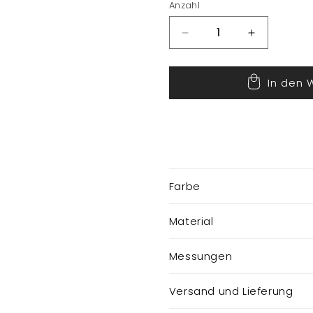
Anzahl
Verringere
Erhöhe
die
die
Menge
Menge
In den 
für
für
Osterhase
Osterhase
Farbe
Material
Messungen
Versand und Lieferung