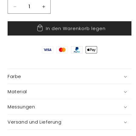
Verringere
Erhöhe
die
die
Menge
Menge
In den Warenkorb legen
für
für
Osterhasen
Osterhasen
zum
zum
Aufhängen
Aufhängen
Farbe
Material
Messungen
Versand und Lieferung