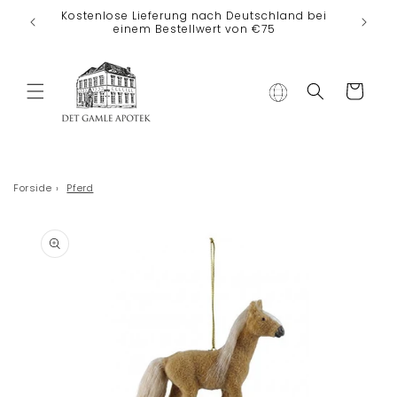
Direkt zum
Kostenlose Lieferung nach Deutschland bei
Inhalt
einem Bestellwert von €75
Warenkorb
Forside
›
Pferd
duktinformationen
ingen