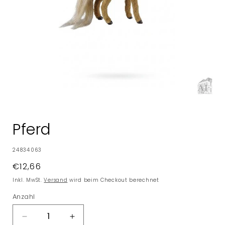
Medien
1
in
Pferd
Modal
öffnen
SKU:
24834063
Normaler
€12,66
Preis
Inkl. MwSt.
Versand
wird beim Checkout berechnet
Anzahl
Verringere
Erhöhe