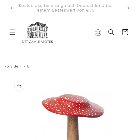
Direkt zum
Kostenlose Lieferung nach Deutschland bei
Inhalt
einem Bestellwert von €75
Warenkorb
Forside
›
Pilz
duktinformationen
ingen