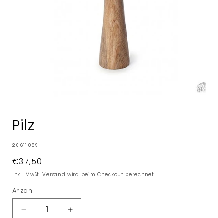
Medien
1
in
Pilz
Modal
öffnen
SKU:
20611089
Normaler
€37,50
Preis
Inkl. MwSt.
Versand
wird beim Checkout berechnet
Anzahl
Verringere
Erhöhe