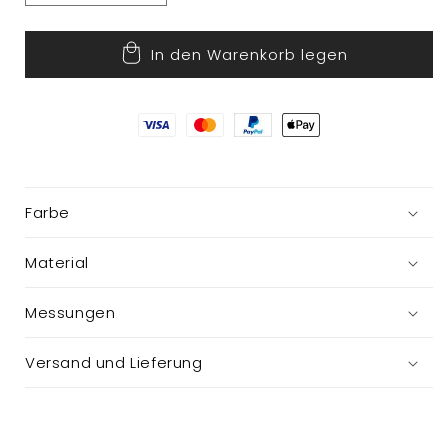
die
die
Menge
Menge
In den Warenkorb legen
für
für
Pilz
Pilz
Farbe
Material
Messungen
Versand und Lieferung