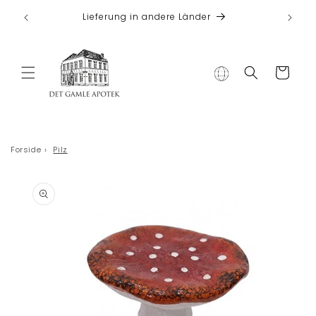
Direkt zum
 bei
Lieferung in andere Länder
Inhalt
Warenkorb
Forside
›
Pilz
duktinformationen
ingen