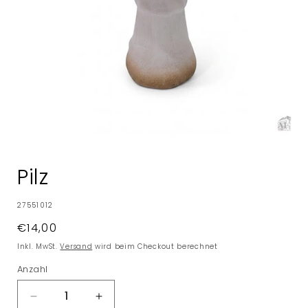
Medien
1
in
Pilz
Modal
öffnen
SKU:
27551012
Normaler
€14,00
Preis
Inkl. MwSt.
Versand
wird beim Checkout berechnet
Anzahl
Verringere
Erhöhe