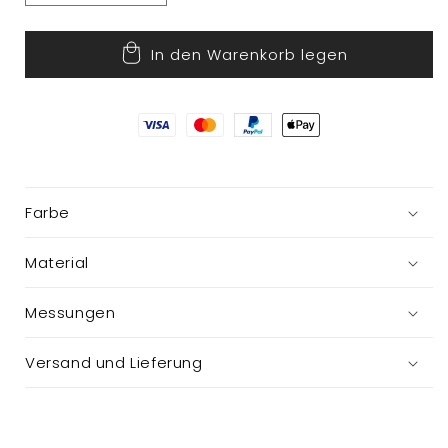
die
die
Menge
Menge
In den Warenkorb legen
für
für
Pilz
Pilz
Farbe
Material
Messungen
Versand und Lieferung