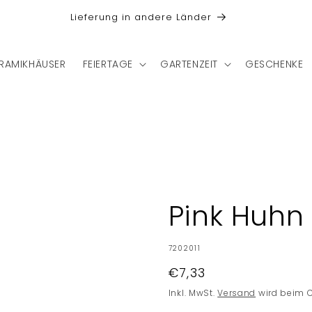
Lieferung in andere Länder
RAMIKHÄUSER
FEIERTAGE
GARTENZEIT
GESCHENKE
Pink Huhn
SKU:
7202011
Normaler
€7,33
Preis
Inkl. MwSt.
Versand
wird beim 