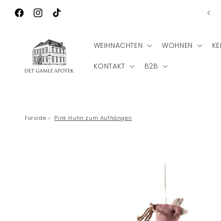
Direkt zum
nlose Lieferung nach Deutschland bei einem Bestellwert
Inhalt
von €75
Facebook
Instagram
TikTok
WEIHNACHTEN
WOHNEN
KE
KONTAKT
B2B
Forside
›
Pink Huhn zum Aufhängen
Zu
Produktinformationen
springen