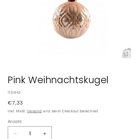
Medien
1
in
Pink Weihnachtskugel
Modal
öffnen
SKU:
1131443
Normaler
€7,33
Preis
Inkl. MwSt.
Versand
wird beim Checkout berechnet
Anzahl
Verringere
Erhöhe