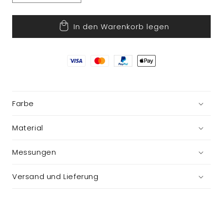
die
die
Menge
Menge
In den Warenkorb legen
für
für
Steppdecke
Steppdecke
Farbe
Material
Messungen
Versand und Lieferung