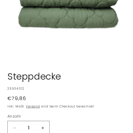
Medien
1
in
Steppdecke
Modal
öffnen
SKU:
25934012
Normaler
€79,86
Preis
Inkl. MwSt.
Versand
wird beim Checkout berechnet
Anzahl
Verringere
Erhöhe