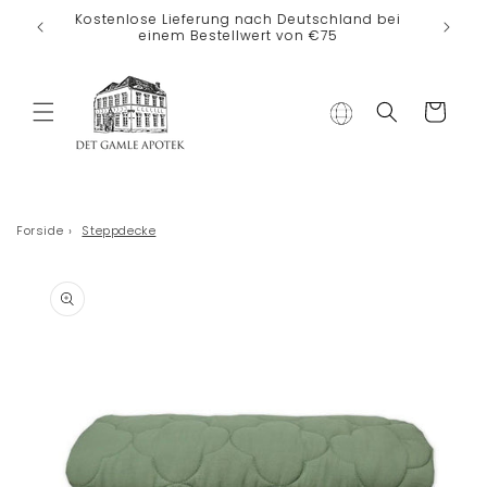
Direkt zum
Kostenlose Lieferung nach Deutschland bei
Inhalt
einem Bestellwert von €75
Warenkorb
Forside
›
Steppdecke
duktinformationen
ingen