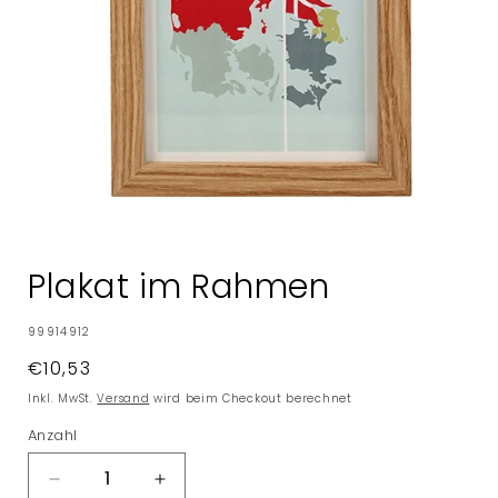
Medien
1
in
Plakat im Rahmen
Modal
öffnen
SKU:
99914912
Normaler
€10,53
Preis
Inkl. MwSt.
Versand
wird beim Checkout berechnet
Anzahl
Verringere
Erhöhe