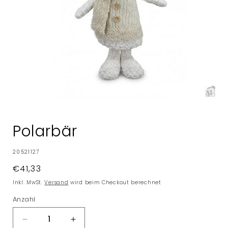
Medien
1
in
Polarbär
Modal
öffnen
SKU:
20521127
Normaler
€41,33
Preis
Inkl. MwSt.
Versand
wird beim Checkout berechnet
Anzahl
Verringere
Erhöhe