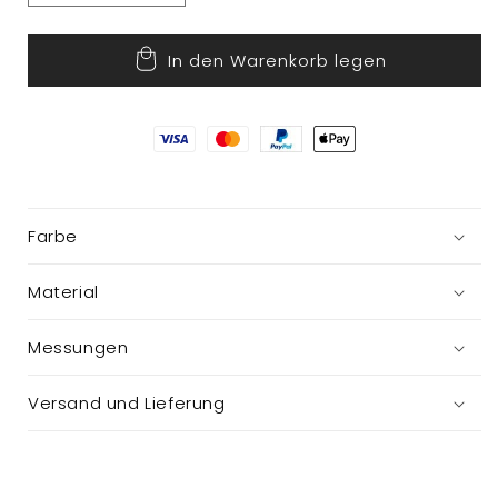
die
die
Menge
Menge
In den Warenkorb legen
für
für
Polarbär
Polarbär
Farbe
Material
Messungen
Versand und Lieferung