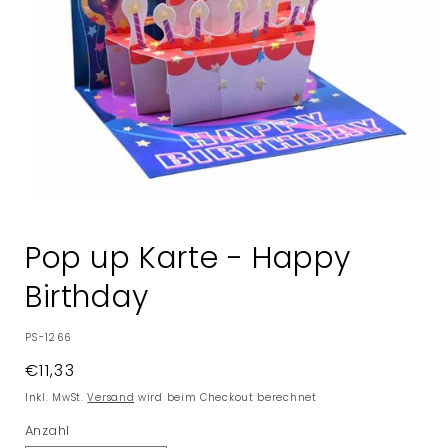
Medien
1
in
Pop up Karte - Happy
Modal
öffnen
Birthday
SKU:
PS-1266
Normaler
€11,33
Preis
Inkl. MwSt.
Versand
wird beim Checkout berechnet
Anzahl