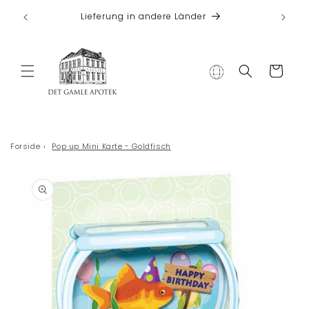
Direkt zum
 bei
Lieferung in andere Länder
Inhalt
Warenkorb
Forside
›
Pop up Mini Karte - Goldfisch
duktinformationen
ingen