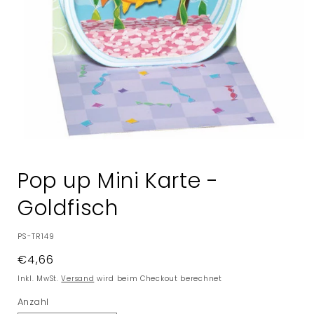
Medien
1
in
Pop up Mini Karte -
Modal
öffnen
Goldfisch
SKU:
PS-TR149
Normaler
€4,66
Preis
Inkl. MwSt.
Versand
wird beim Checkout berechnet
Anzahl