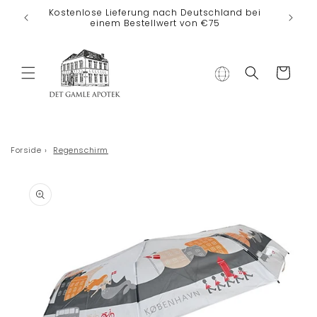
Direkt zum
Kostenlose Lieferung nach Deutschland bei
Inhalt
einem Bestellwert von €75
Warenkorb
Forside
›
Regenschirm
duktinformationen
ingen