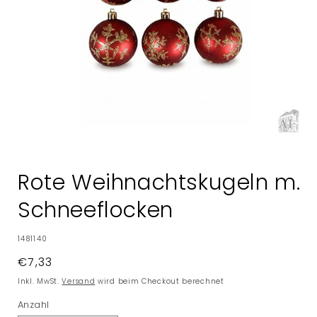
Medien
1
in
Rote Weihnachtskugeln m.
Modal
öffnen
Schneeflocken
SKU:
1481140
Normaler
€7,33
Preis
Inkl. MwSt.
Versand
wird beim Checkout berechnet
Anzahl