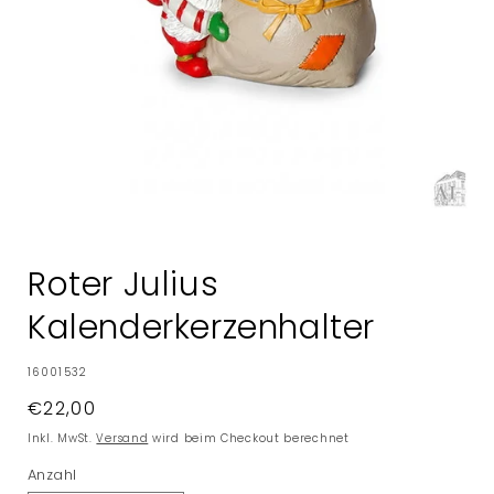
Medien
1
in
Roter Julius
Modal
öffnen
Kalenderkerzenhalter
SKU:
16001532
Normaler
€22,00
Preis
Inkl. MwSt.
Versand
wird beim Checkout berechnet
Anzahl