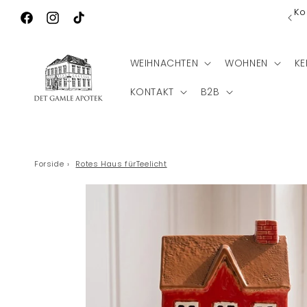
Direkt zum
Ko
Wilkommen zu Det Gamle Apotek
Inhalt
Facebook
Instagram
TikTok
WEIHNACHTEN
WOHNEN
KE
KONTAKT
B2B
Forside
›
Rotes Haus fürTeelicht
Zu
Produktinformationen
springen