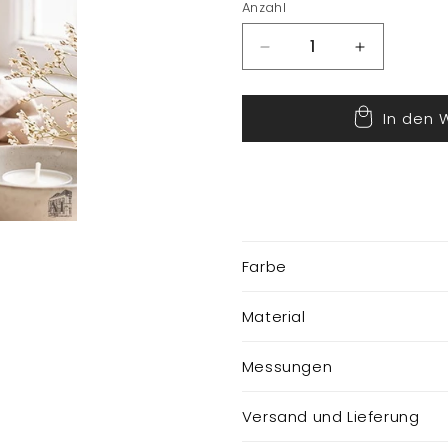
Anzahl
Verringere
Erhöhe
die
die
Menge
Menge
In den 
für
für
Rotes
Rotes
Haus
Haus
fürTeelicht
fürTeelicht
Farbe
Material
Messungen
Versand und Lieferung