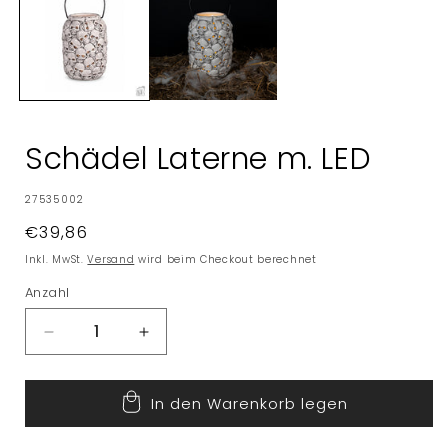
Schädel Laterne m. LED
SKU:
27535002
Normaler
€39,86
Preis
Inkl. MwSt.
Versand
wird beim Checkout berechnet
Anzahl
Verringere
Erhöhe
die
die
Menge
Menge
In den Warenkorb legen
für
für
Schädel
Schädel
Laterne
Laterne