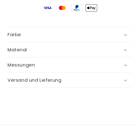
m.
m.
LED
LED
Farbe
Material
Messungen
Versand und Lieferung