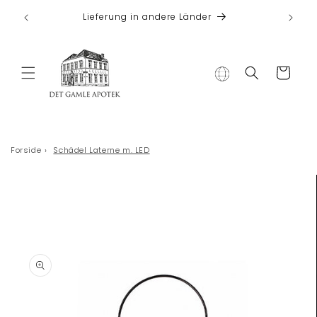
Direkt zum
 bei
Lieferung in andere Länder
Inhalt
Warenkorb
Forside
›
Schädel Laterne m. LED
duktinformationen
ingen