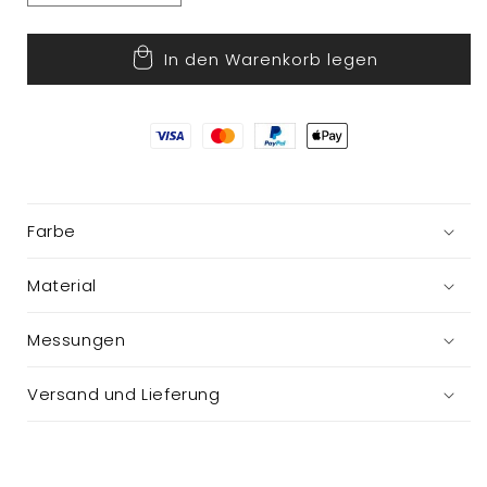
die
die
Menge
Menge
In den Warenkorb legen
für
für
Schneeflocke
Schneeflocke
Farbe
Material
Messungen
Versand und Lieferung