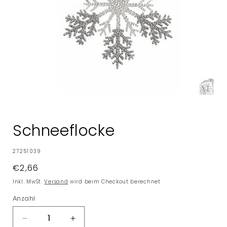
Medien
1
in
Schneeflocke
Modal
öffnen
SKU:
27251039
Normaler
€2,66
Preis
Inkl. MwSt.
Versand
wird beim Checkout berechnet
Anzahl
Verringere
Erhöhe