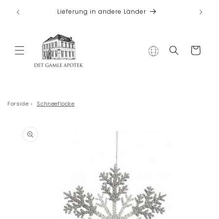
Direkt zum
 bei
Lieferung in andere Länder
Inhalt
Warenkorb
Forside
›
Schneeflocke
duktinformationen
ingen