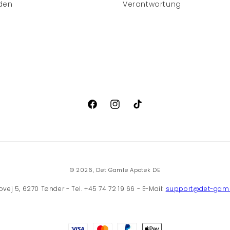
den
Verantwortung
Facebook
Instagram
TikTok
© 2026,
Det Gamle Apotek DE
ej 5, 6270 Tønder - Tel. +45 74 72 19 66 - E-Mail:
support@det-gaml