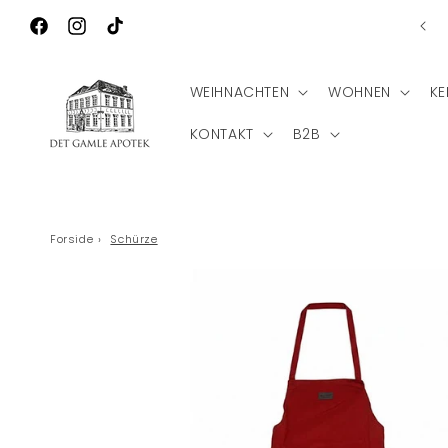
Direkt zum
Inhalt
Facebook
Instagram
TikTok
WEIHNACHTEN
WOHNEN
KE
KONTAKT
B2B
Forside
›
Schürze
Zu
Produktinformationen
springen