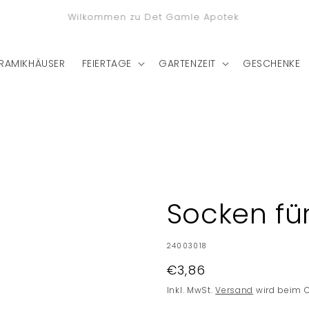
stenlose Lieferung nach Deutschland bei einem Bestellwert
von €75
RAMIKHÄUSER
FEIERTAGE
GARTENZEIT
GESCHENKE
Socken fü
SKU:
24003018
Normaler
€3,86
Preis
Inkl. MwSt.
Versand
wird beim 