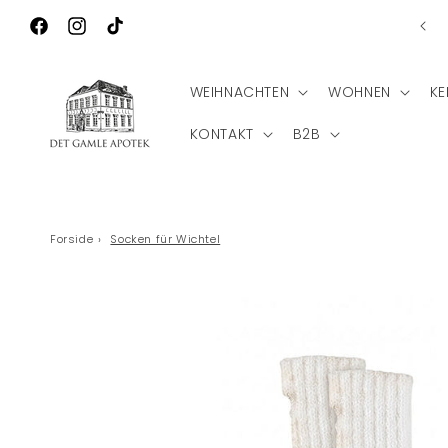
Direkt zum
Ko
Inhalt
Facebook
Instagram
TikTok
WEIHNACHTEN
WOHNEN
KE
KONTAKT
B2B
Forside
›
Socken für Wichtel
Zu
Produktinformationen
springen