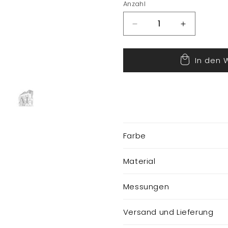
Anzahl
Verringere
Erhöhe
die
die
Menge
Menge
In den 
für
für
Socken
Socken
für
für
Wichtel
Wichtel
Farbe
Material
Messungen
Versand und Lieferung