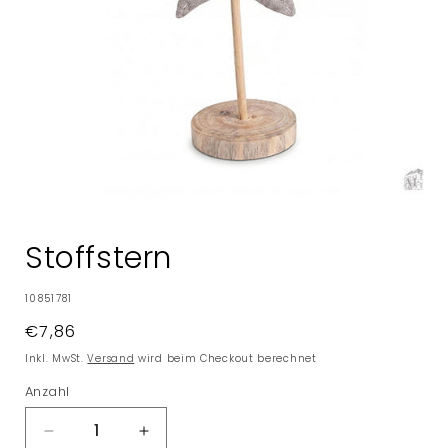
Medien
1
in
Stoffstern
Modal
öffnen
SKU:
10851781
Normaler
€7,86
Preis
Inkl. MwSt.
Versand
wird beim Checkout berechnet
Anzahl
Verringere
Erhöhe