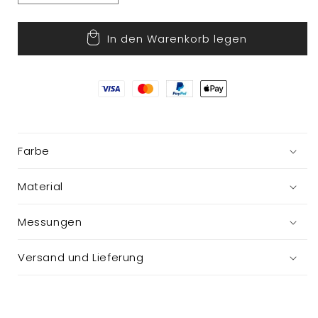
die
die
Menge
Menge
In den Warenkorb legen
für
für
Stoffstern
Stoffstern
Farbe
Material
Messungen
Versand und Lieferung