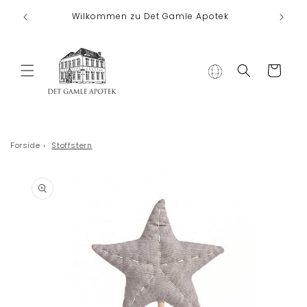
Direkt zum
Wilkommen zu Det Gamle Apotek
Inhalt
Warenkorb
Forside
›
Stoffstern
duktinformationen
ingen