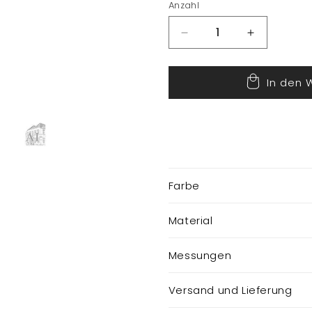
Anzahl
Verringere
Erhöhe
die
die
Menge
Menge
In den 
für
für
Tannenzapfen
Tannenzap
Farbe
Material
Messungen
Versand und Lieferung