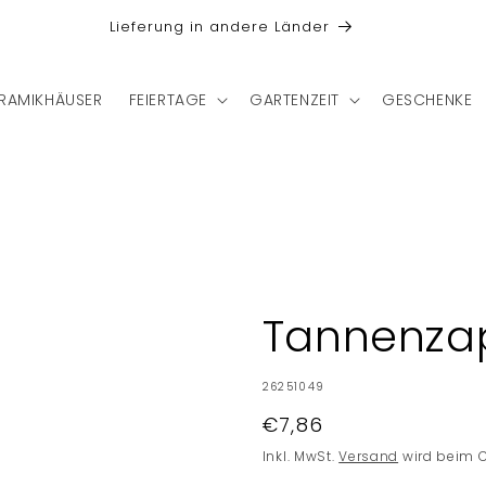
Lieferung in andere Länder
RAMIKHÄUSER
FEIERTAGE
GARTENZEIT
GESCHENKE
Tannenza
SKU:
26251049
Normaler
€7,86
Preis
Inkl. MwSt.
Versand
wird beim 