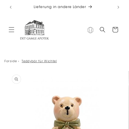
Direkt zum
 bei
Lieferung in andere Länder
Inhalt
Warenkorb
Forside
›
Teddybär für Wichtel
duktinformationen
ingen