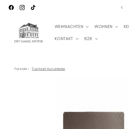
Direkt zum
Ko
Wilkommen zu Det Gamle Apotek
Inhalt
Facebook
Instagram
TikTok
WEIHNACHTEN
WOHNEN
KE
KONTAKT
B2B
Forside
›
Tischset Kunstleder
Zu
Produktinformationen
springen