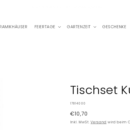
stenlose Lieferung nach Deutschland bei einem Bestellwert
von €75
RAMIKHÄUSER
FEIERTAGE
GARTENZEIT
GESCHENKE
Tischset K
SKU:
17814000
Normaler
€10,70
Preis
Inkl. MwSt.
Versand
wird beim 