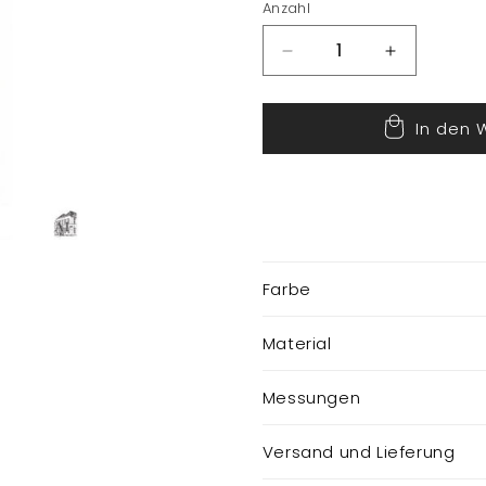
Anzahl
Verringere
Erhöhe
die
die
Menge
Menge
In den 
für
für
Tischset
Tischset
Kunstleder
Kunstleder
Farbe
Material
Messungen
Versand und Lieferung