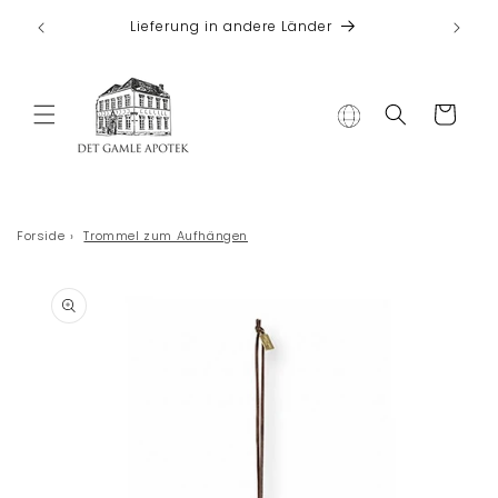
Direkt zum
 bei
Lieferung in andere Länder
Inhalt
Warenkorb
Forside
›
Trommel zum Aufhängen
duktinformationen
ingen