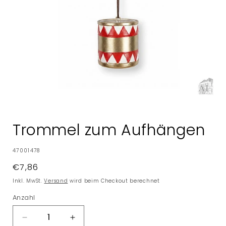
Medien
1
in
Trommel zum Aufhängen
Modal
öffnen
SKU:
47001478
Normaler
€7,86
Preis
Inkl. MwSt.
Versand
wird beim Checkout berechnet
Anzahl
Verringere
Erhöhe