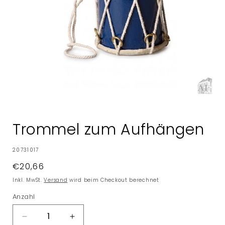
Medien
1
in
Trommel zum Aufhängen
Modal
öffnen
SKU:
20731017
Normaler
€20,66
Preis
Inkl. MwSt.
Versand
wird beim Checkout berechnet
Anzahl
Verringere
Erhöhe