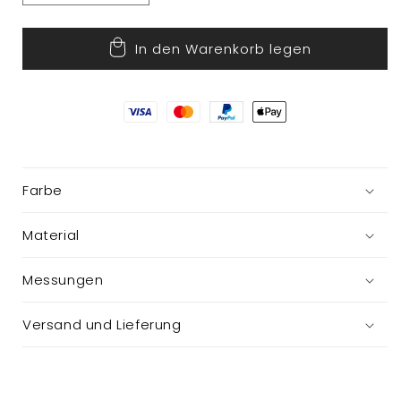
die
die
Menge
Menge
In den Warenkorb legen
für
für
Vase
Vase
Farbe
Material
Messungen
Versand und Lieferung