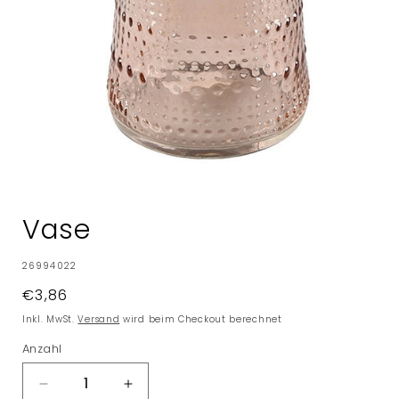
Medien
1
in
Vase
Modal
öffnen
SKU:
26994022
Normaler
€3,86
Preis
Inkl. MwSt.
Versand
wird beim Checkout berechnet
Anzahl
Verringere
Erhöhe