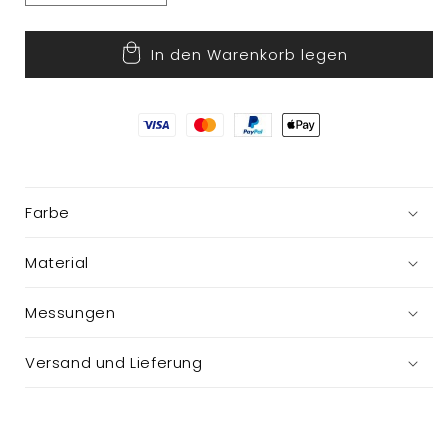
die
die
Menge
Menge
In den Warenkorb legen
für
für
Vase
Vase
Farbe
Material
Messungen
Versand und Lieferung