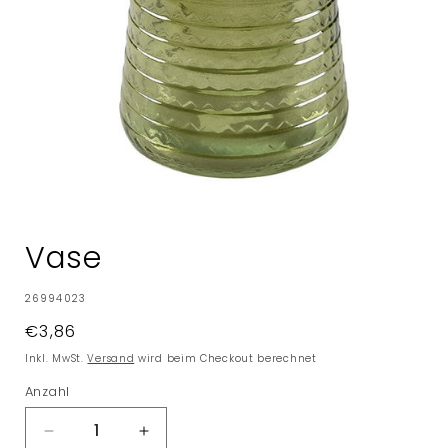
Medien
1
in
Vase
Modal
öffnen
SKU:
26994023
Normaler
€3,86
Preis
Inkl. MwSt.
Versand
wird beim Checkout berechnet
Anzahl
Verringere
Erhöhe