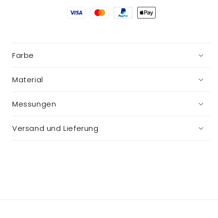
recyceltem
recyceltem
Glas
Glas
Farbe
Material
Messungen
Versand und Lieferung