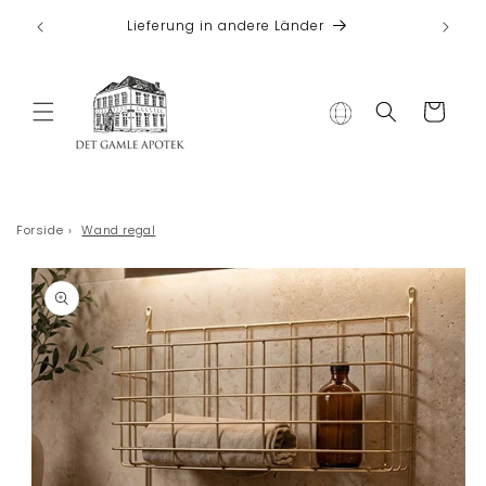
Direkt zum
 bei
Lieferung in andere Länder
Inhalt
Warenkorb
Forside
›
Wand regal
duktinformationen
ingen