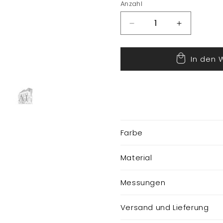
Anzahl
Verringere
Erhöhe
die
die
Menge
Menge
In den 
für
für
Weihnachtsmann
Weihnach
Farbe
Material
Messungen
Versand und Lieferung