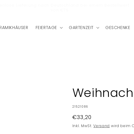
stenlose Lieferung nach Deutschland bei einem Bestellwert
von €75
RAMIKHÄUSER
FEIERTAGE
GARTENZEIT
GESCHENKE
Weihnach
SKU:
21521086
Normaler
€33,20
Preis
Inkl. MwSt.
Versand
wird beim 