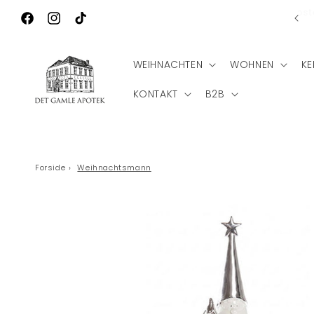
Direkt zum
Ko
Wilkommen zu Det Gamle Apotek
Inhalt
Facebook
Instagram
TikTok
WEIHNACHTEN
WOHNEN
KE
KONTAKT
B2B
Forside
›
Weihnachtsmann
Zu
Produktinformationen
springen