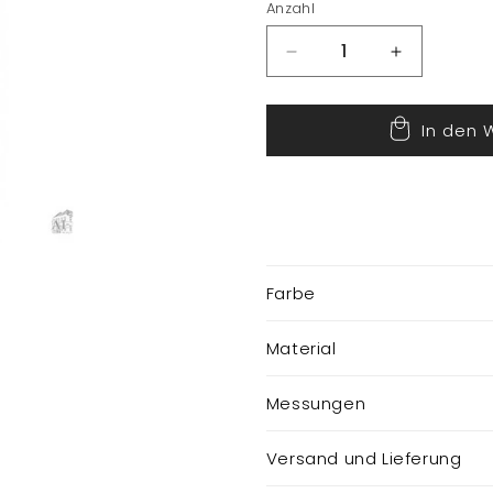
Anzahl
Verringere
Erhöhe
die
die
Menge
Menge
In den 
für
für
Weihnachtsmütze
Weihnacht
Farbe
Material
Messungen
Versand und Lieferung