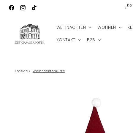
Direkt zum
Ko
Wilkommen zu Det Gamle Apotek
Inhalt
Facebook
Instagram
TikTok
WEIHNACHTEN
WOHNEN
KE
KONTAKT
B2B
Forside
›
Weihnachtsmütze
Zu
Produktinformationen
springen