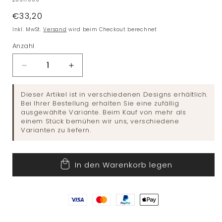
Normaler
€33,20
Preis
Inkl. MwSt.
Versand
wird beim Checkout berechnet
Anzahl
Verringere
Erhöhe
die
die
Menge
Menge
Dieser Artikel ist in verschiedenen Designs erhältlich.
für
für
Bei Ihrer Bestellung erhalten Sie eine zufällig
Wichtel
Wichtel
ausgewählte Variante. Beim Kauf von mehr als
einem Stück bemühen wir uns, verschiedene
Varianten zu liefern.
In den Warenkorb legen