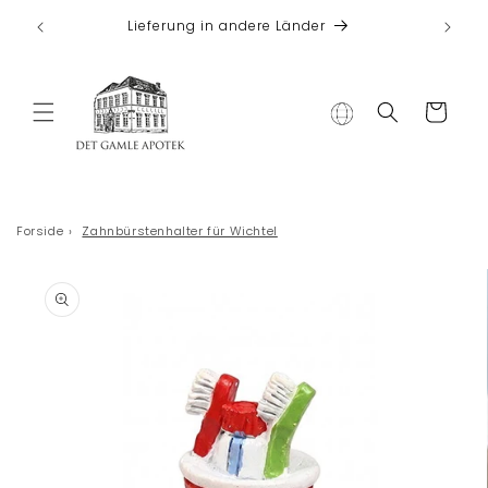
Direkt zum
 bei
Lieferung in andere Länder
Inhalt
Warenkorb
Forside
›
Zahnbürstenhalter für Wichtel
duktinformationen
ingen