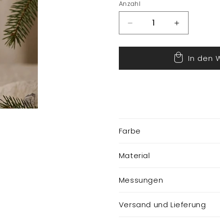
Anzahl
Verringere
Erhöhe
die
die
Menge
Menge
In den 
für
für
Zapfen
Zapfen
zum
zum
Aufhängen
Aufhängen
Farbe
Material
Messungen
Versand und Lieferung