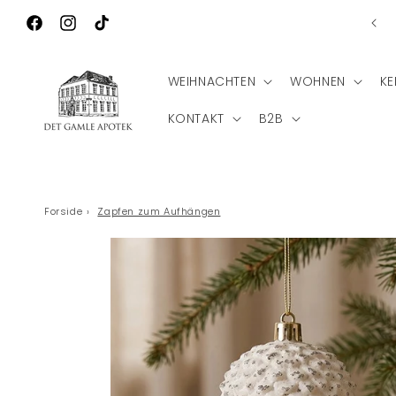
Direkt zum
nlose Lieferung nach Deutschland bei einem Bestellwert
Inhalt
von €75
Facebook
Instagram
TikTok
WEIHNACHTEN
WOHNEN
KE
KONTAKT
B2B
Forside
›
Zapfen zum Aufhängen
Zu
Produktinformationen
springen